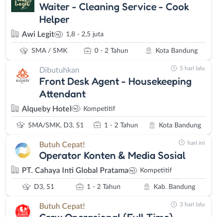
Waiter - Cleaning Service - Cook
Helper
Awi Legit
1,8 - 2,5 juta
SMA / SMK
0 - 2 Tahun
Kota Bandung
5 hari lalu
Dibutuhkan
Front Desk Agent - Housekeeping
Attendant
Alqueby Hotel
Kompetitif
SMA/SMK, D3, S1
1 - 2 Tahun
Kota Bandung
hari ini
Butuh Cepat!
Operator Konten & Media Sosial
PT. Cahaya Inti Global Pratama
Kompetitif
D3, S1
1 - 2 Tahun
Kab. Bandung
3 hari lalu
Butuh Cepat!
Crew Operasional (Full Time)