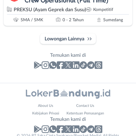
PREKSU (Ayam Geprek dan Susu)
Kompetitif
SMA / SMK
0 - 2 Tahun
Sumedang
Lowongan Lainnya
Temukan kami di
Laporan
Lowongan
Administrasi
Bandung
Company
Nama
About Us
Contact Us
Ahli
Barat
Name
Lengkap
*
*
Kebijakan Privasi
Ketentuan Pemasangan
Gizi
Bebas
Temukan kami di
Ahli
(Remote
Kecantikan
Work)
© 2026 PT Saka Cipta Swakarya (Roocket Media). All Rights