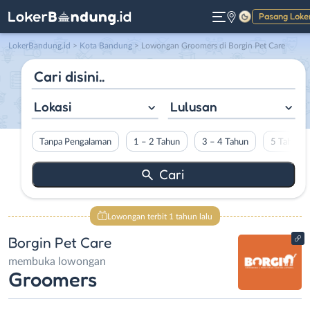
Pasang Loke
Gelap
LokerBandung.id
>
Kota Bandung
> Lowongan Groomers di Borgin Pet Care
Lokasi
Lulusan
Tanpa Pengalaman
1 – 2 Tahun
3 – 4 Tahun
5 Tahun L
Lowongan terbit 1 tahun lalu
Borgin Pet Care
membuka lowongan
Groomers