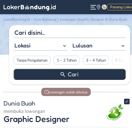
Pasang Loke
Gelap
LokerBandung.id
>
Kota Bandung
> Lowongan Graphic Designer di Dunia Buah
Lokasi
Lulusan
Tanpa Pengalaman
1 – 2 Tahun
3 – 4 Tahun
5 Tahun L
Lowongan sudah ditutup
Dunia Buah
membuka lowongan
Graphic Designer