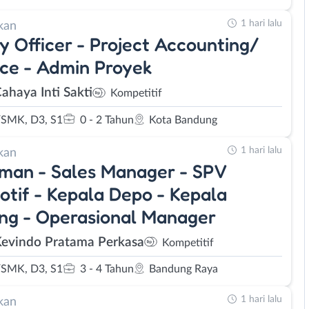
1 hari lalu
kan
y Officer - Project Accounting/
ce - Admin Proyek
ahaya Inti Sakti
Kompetitif
SMK, D3, S1
0 - 2 Tahun
Kota Bandung
1 hari lalu
kan
man - Sales Manager - SPV
tif - Kepala Depo - Kepala
ng - Operasional Manager
Kevindo Pratama Perkasa
Kompetitif
SMK, D3, S1
3 - 4 Tahun
Bandung Raya
1 hari lalu
kan