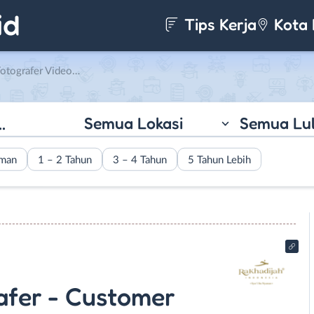
Tips Kerja
Kota 
vice – Admin Gudang Logistik di Rakhadijah Indonesia
Semua Lokasi
Semua Lu
aman
1 – 2 Tahun
3 – 4 Tahun
5 Tahun Lebih
afer - Customer