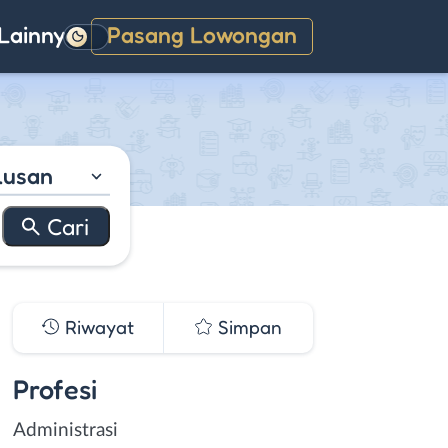
Lainnya
Pasang Lowongan
Gelap
lusan
Riwayat
Simpan
Profesi
Administrasi