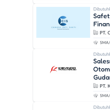
Dibutuh
Safet
Finan
PT. C
SMA/
Dibutuh
Sales
Otomo
Guda
PT. 
SMA/
Dibutuh