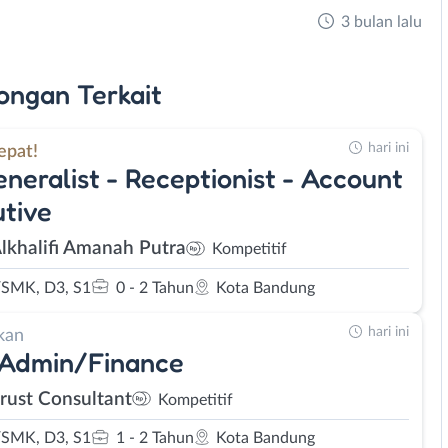
3 bulan lalu
ongan
Terkait
hari ini
epat!
neralist - Receptionist - Account
tive
Alkhalifi Amanah Putra
Kompetitif
SMK, D3, S1
0 - 2 Tahun
Kota Bandung
hari ini
kan
 Admin/Finance
rust Consultant
Kompetitif
SMK, D3, S1
1 - 2 Tahun
Kota Bandung