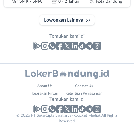
SMK / SMA
0 - 2 Tahun
Kota Bandung
Lowongan Lainnya
Temukan kami di
Laporan
Lowongan
Administrasi
Bandung
Nama
About Us
Contact Us
Ahli
Barat
Lengkap
*
Kebijakan Privasi
Ketentuan Pemasangan
Gizi
Bebas
Temukan kami di
Ahli
(Remote
Kecantikan
Work)
No. Telp /
© 2026 PT Saka Cipta Swakarya (Roocket Media). All Rights
Analis
Cimahi
Reserved.
Email
WhatsApp
*
*
/
Kab.
Peneliti
Bandung