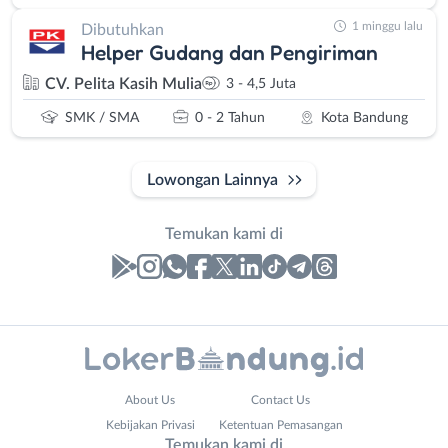
1 minggu lalu
Dibutuhkan
Helper Gudang dan Pengiriman
CV. Pelita Kasih Mulia
3 - 4,5 Juta
SMK / SMA
0 - 2 Tahun
Kota Bandung
Lowongan Lainnya
Temukan kami di
Laporan
Lowongan
Administrasi
Bandung
Nama
About Us
Contact Us
Ahli
Barat
Lengkap
*
Kebijakan Privasi
Ketentuan Pemasangan
Gizi
Bebas
Temukan kami di