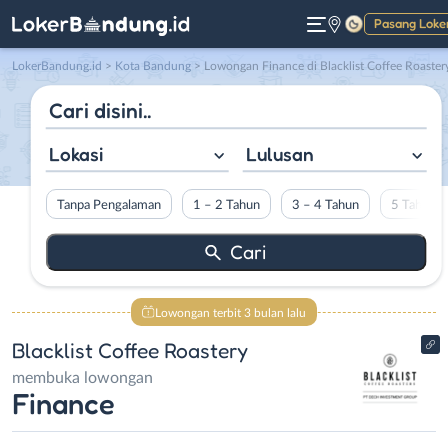
Pasang Loke
Gelap
LokerBandung.id
>
Kota Bandung
> Lowongan Finance di Blacklist Coffee Roaster
Lokasi
Lulusan
Tanpa Pengalaman
1 – 2 Tahun
3 – 4 Tahun
5 Tahun L
Lowongan terbit 3 bulan lalu
Blacklist Coffee Roastery
membuka lowongan
Finance