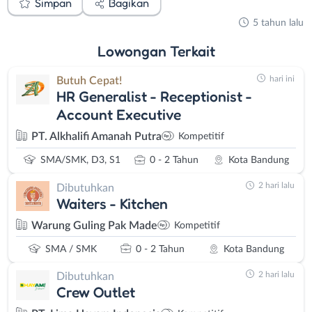
Simpan
Bagikan
5 tahun lalu
Lowongan
Terkait
hari ini
Butuh Cepat!
HR Generalist - Receptionist -
Account Executive
PT. Alkhalifi Amanah Putra
Kompetitif
SMA/SMK, D3, S1
0 - 2 Tahun
Kota Bandung
2 hari lalu
Dibutuhkan
Waiters - Kitchen
Warung Guling Pak Made
Kompetitif
SMA / SMK
0 - 2 Tahun
Kota Bandung
2 hari lalu
Dibutuhkan
Crew Outlet