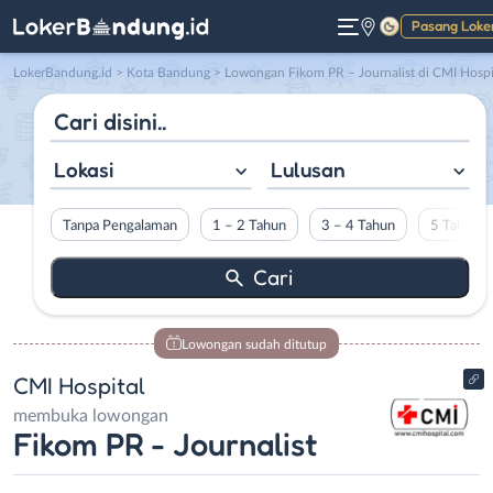
Pasang Loke
Gelap
LokerBandung.id
>
Kota Bandung
> Lowongan Fikom PR – Journalist di CMI Hospita
Lokasi
Lulusan
Tanpa Pengalaman
1 – 2 Tahun
3 – 4 Tahun
5 Tahun L
Lowongan sudah ditutup
CMI Hospital
membuka lowongan
Fikom PR - Journalist