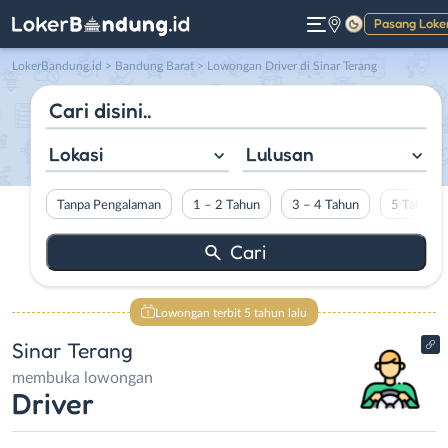
Pasang Loke
Gelap
LokerBandung.id
>
Bandung Barat
> Lowongan Driver di Sinar Terang
Lokasi
Lulusan
Tanpa Pengalaman
1 – 2 Tahun
3 – 4 Tahun
5 Tahun L
Lowongan terbit 5 tahun lalu
Sinar Terang
membuka lowongan
Driver