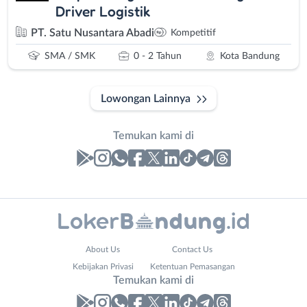
Driver Logistik
PT. Satu Nusantara Abadi
Kompetitif
SMA / SMK
0 - 2 Tahun
Kota Bandung
Lowongan Lainnya
Temukan kami di
Laporan
Lowongan
Administrasi
Bandung
Nama
About Us
Contact Us
Ahli
Barat
Lengkap
*
Kebijakan Privasi
Ketentuan Pemasangan
Gizi
Bebas
Temukan kami di
Ahli
(Remote
Kecantikan
Work)