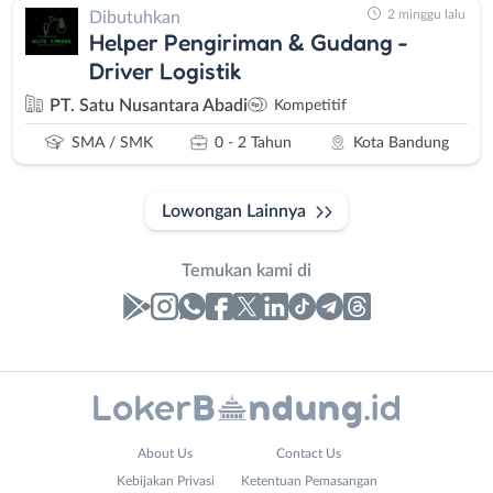
2 minggu lalu
Dibutuhkan
Helper Pengiriman & Gudang -
Driver Logistik
PT. Satu Nusantara Abadi
Kompetitif
SMA / SMK
0 - 2 Tahun
Kota Bandung
Lowongan Lainnya
Temukan kami di
Laporan
Lowongan
Administrasi
Bandung
Nama
About Us
Contact Us
Ahli
Barat
Lengkap
*
Kebijakan Privasi
Ketentuan Pemasangan
Gizi
Bebas