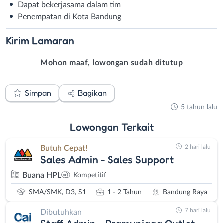
Dapat bekerjasama dalam tim
Penempatan di Kota Bandung
Kirim
Lamaran
Mohon maaf, lowongan sudah ditutup
Simpan
Bagikan
5 tahun lalu
Lowongan
Terkait
2 hari lalu
Butuh Cepat!
Sales Admin - Sales Support
Buana HPL
Kompetitif
SMA/SMK, D3, S1
1 - 2 Tahun
Bandung Raya
7 hari lalu
Dibutuhkan
Staff Admin - Pramuniaga Outlet