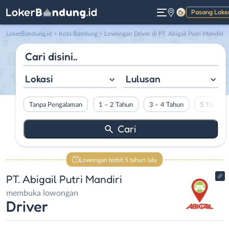
Pasang Loke
Gelap
LokerBandung.id
>
Kota Bandung
> Lowongan Driver di PT. Abigail Putri Mandiri
Lokasi
Lulusan
Tanpa Pengalaman
1 – 2 Tahun
3 – 4 Tahun
5 Tahun L
Lowongan terbit 5 tahun lalu
PT. Abigail Putri Mandiri
membuka lowongan
Driver