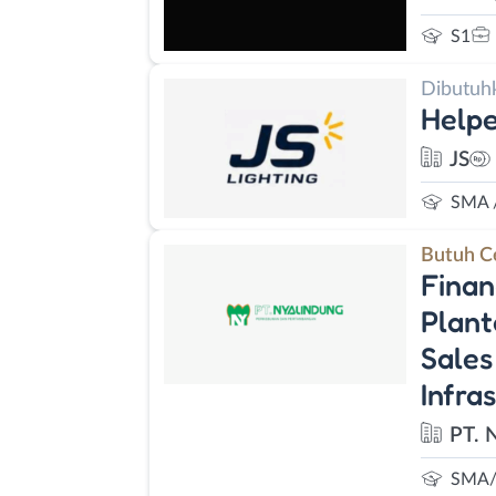
S1
Dibutuh
Help
JS
SMA 
Butuh C
Finan
Plant
Sales
Infra
PT. 
SMA/