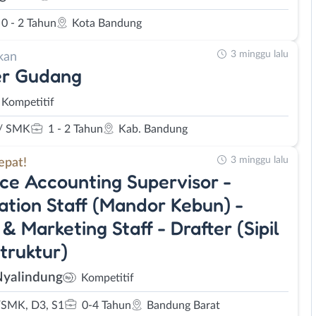
0 - 2 Tahun
Kota Bandung
3 minggu lalu
kan
er Gudang
Kompetitif
/ SMK
1 - 2 Tahun
Kab. Bandung
3 minggu lalu
epat!
ce Accounting Supervisor -
ation Staff (Mandor Kebun) -
 & Marketing Staff - Drafter (Sipil
struktur)
Nyalindung
Kompetitif
SMK, D3, S1
0-4 Tahun
Bandung Barat