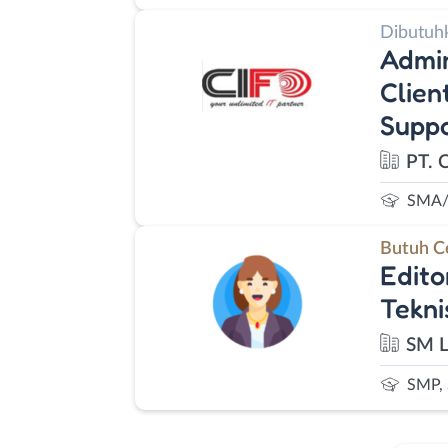
Dibutuh
Admin
Clien
Supp
PT. C
SMA/
Butuh C
Edito
Tekni
SM L
SMP,