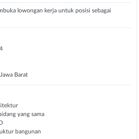
mbuka lowongan kerja untuk posisi sebagai
4
Jawa Barat
itektur⁣
bidang yang sama⁣
⁣
ktur bangunan⁣