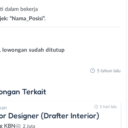
i dalam bekerja⁣
k: “Nama_Posisi”.⁣
 lowongan sudah ditutup
5 tahun lalu
ongan
Terkait
5 hari lalu
kan
ior Designer (Drafter Interior)
ng KBN
2 Juta