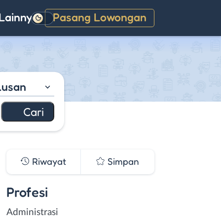
Lainnya
Pasang Lowongan
Gelap
lusan
Riwayat
Simpan
Profesi
Administrasi