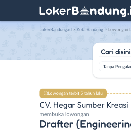
LokerBandung.id
>
Kota Bandung
> Lowongan Drafter (Engineer
Tanpa Pengal
Lowongan terbit 5 tahun lalu
CV. Hegar Sumber Kreasi
membuka lowongan
Drafter (Engineerin