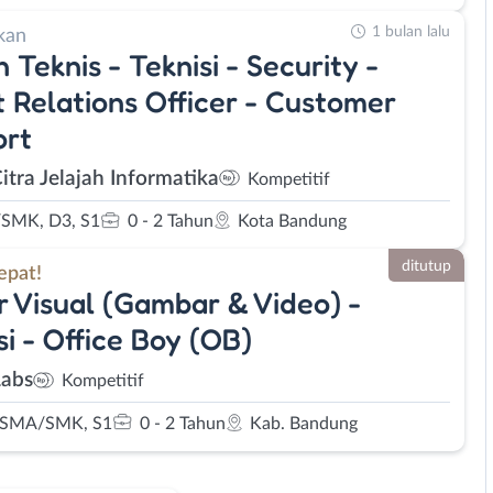
1 bulan lalu
kan
 Teknis - Teknisi - Security -
t Relations Officer - Customer
ort
itra Jelajah Informatika
Kompetitif
SMK, D3, S1
0 - 2 Tahun
Kota Bandung
ditutup
epat!
r Visual (Gambar & Video) -
si - Office Boy (OB)
abs
Kompetitif
 SMA/SMK, S1
0 - 2 Tahun
Kab. Bandung