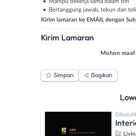
Mampu bekerja sama dalam tim⁣
Bertanggung jawab, tekun dan telit
Kirim lamaran ke EMAIL dengan Subje
Kirim
Lamaran
Mohon maaf,
Simpan
Bagikan
Low
Dibutuh
Inter
Livi