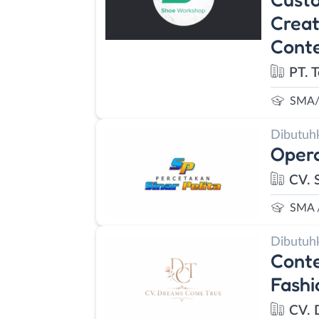
Creat
Cont
PT. 
SMA/
Dibutuh
Opera
CV. S
SMA 
Dibutuh
Conte
Fashi
CV. 