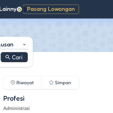
Lainnya
Pasang Lowongan
Gelap
lusan
Riwayat
Simpan
Profesi
Administrasi