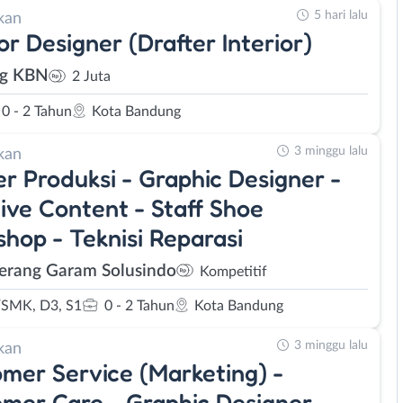
5 hari lalu
kan
ior Designer (Drafter Interior)
ng KBN
2 Juta
0 - 2 Tahun
Kota Bandung
3 minggu lalu
kan
r Produksi - Graphic Designer -
ive Content - Staff Shoe
hop - Teknisi Reparasi
Terang Garam Solusindo
Kompetitif
SMK, D3, S1
0 - 2 Tahun
Kota Bandung
3 minggu lalu
kan
mer Service (Marketing) -
mer Care - Graphic Designer -