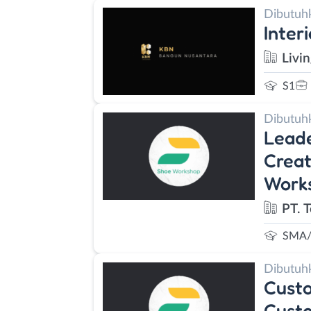
Dibutuh
Inter
Livi
S1
Dibutuh
Leade
Creat
Works
PT. 
SMA/
Dibutuh
Custo
Custo