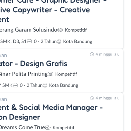
ive Copywriter - Creative
ent
Terang Garam Solusindo
Kompetitif
SMK, D3, S1
0 - 2 Tahun
Kota Bandung
4 minggu lalu
kan
tor - Design Grafis
inar Pelita Printing
Kompetitif
/ SMK
0 - 2 Tahun
Kota Bandung
4 minggu lalu
kan
nt & Social Media Manager -
on Designer
Dreams Come True
Kompetitif