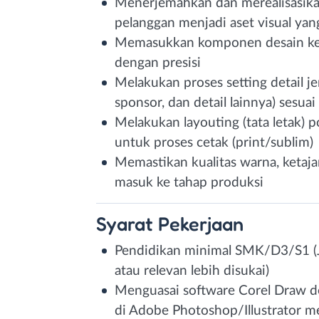
Menerjemahkan dan merealisasikan
pelanggan menjadi aset visual ya
Memasukkan komponen desain ke d
dengan presisi
Melakukan proses setting detail j
sponsor, dan detail lainnya) sesua
Melakukan layouting (tata letak) p
untuk proses cetak (print/sublim)
Memastikan kualitas warna, ketaj
masuk ke tahap produksi
Syarat
Pekerjaan
Pendidikan minimal SMK/D3/S1 (J
atau relevan lebih disukai)
Menguasai software Corel Draw d
di Adobe Photoshop/Illustrator men