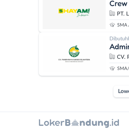
Crew 
PT. 
SMA 
Dibutuh
Admi
CV. 
SMA/
Low
Laporan
Lowongan