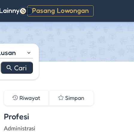
Lainnya
Pasang Lowongan
Gelap
lusan
Riwayat
Simpan
Profesi
Administrasi