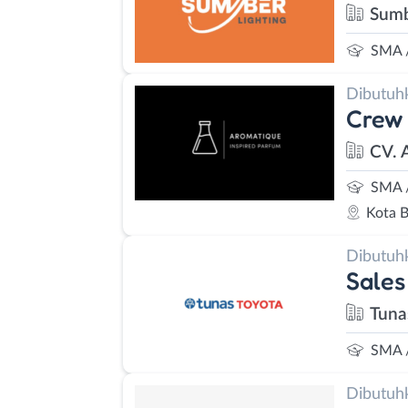
Sumb
SMA 
Dibutuh
Crew 
CV. 
SMA 
Kota 
Dibutuh
Sales
Tuna
SMA 
Dibutuh