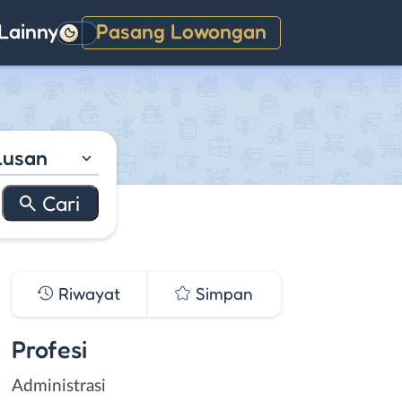
Lainnya
Pasang Lowongan
Gelap
lusan
Riwayat
Simpan
Profesi
Administrasi