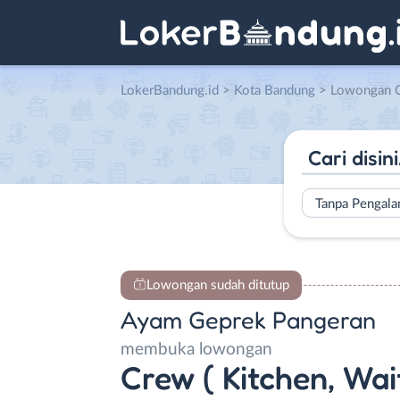
LokerBandung.id
>
Kota Bandung
> Lowongan Crew ( Kitchen, Waiters, W
Tanpa Pengal
Lowongan sudah ditutup
Ayam Geprek Pangeran
membuka lowongan
Crew ( Kitchen, Wai