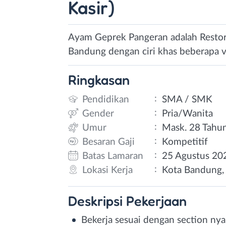
Kasir)
Ayam Geprek Pangeran adalah Restora
Bandung dengan ciri khas beberapa v
Ringkasan
:
Pendidikan
SMA / SMK
:
Gender
Pria/Wanita
:
Umur
Mask. 28 Tahu
:
Besaran Gaji
Kompetitif
:
Batas Lamaran
25 Agustus 20
:
Lokasi Kerja
Kota Bandung, 
Deskripsi
Pekerjaan
Bekerja sesuai dengan section ny