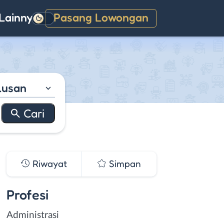
Lainnya
Pasang Lowongan
Gelap
lusan
Riwayat
Simpan
Profesi
Administrasi