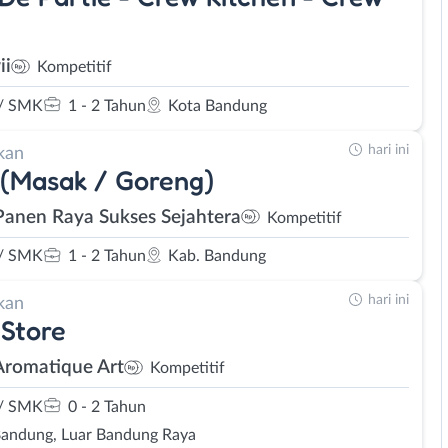
ii
Kompetitif
/ SMK
1 - 2 Tahun
Kota Bandung
hari ini
kan
(Masak / Goreng)
Panen Raya Sukses Sejahtera
Kompetitif
/ SMK
1 - 2 Tahun
Kab. Bandung
hari ini
kan
Store
Aromatique Art
Kompetitif
/ SMK
0 - 2 Tahun
Bandung, Luar Bandung Raya