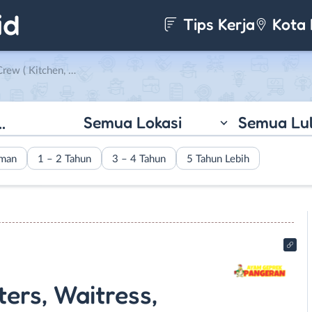
Tips Kerja
Kota 
aitress, Kasir) di Ayam Geprek Pangeran
Semua Lokasi
Semua Lu
aman
1 – 2 Tahun
3 – 4 Tahun
5 Tahun Lebih
ters, Waitress,