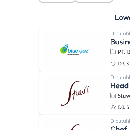
Low
Dibutuh
Busin
PT. 
D3, S
Dibutuh
Head
Stuw
D3, S
Dibutuh
Chef 