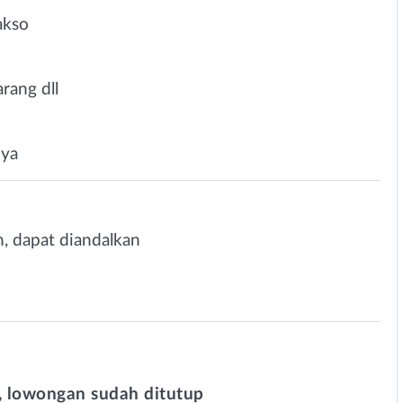
akso
rang dll
nya
h, dapat diandalkan
 lowongan sudah ditutup