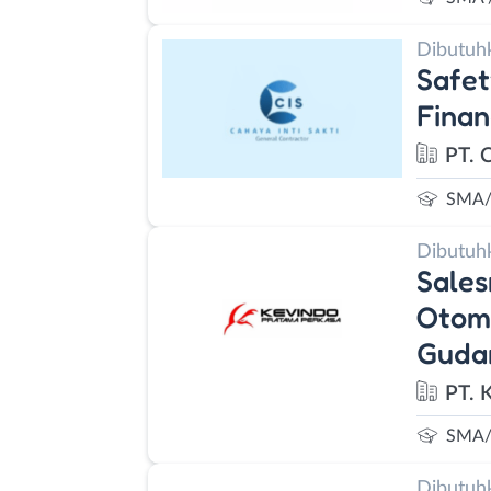
Dibutuh
Safet
Finan
PT. C
SMA/
Dibutuh
Sales
Otomo
Guda
PT. 
SMA/
Dibutuh