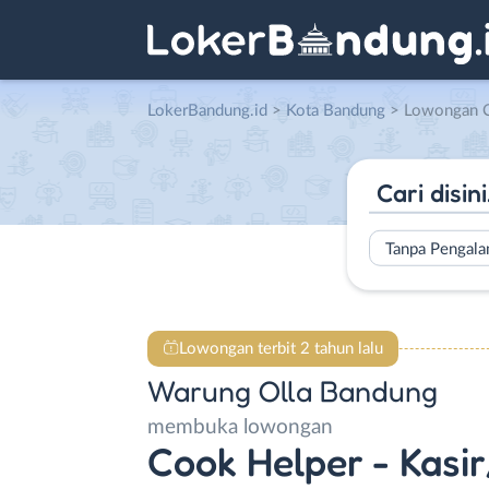
LokerBandung.id
>
Kota Bandung
> Lowongan Cook Helper – Kasir/Administ
Tanpa Pengal
Lowongan terbit 2 tahun lalu
Warung Olla Bandung
membuka lowongan
Cook Helper - Kasir