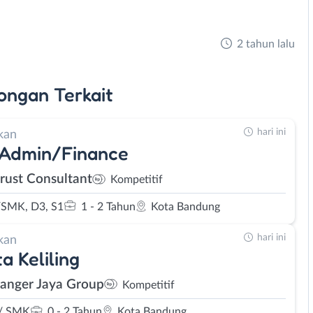
2 tahun lalu
ongan
Terkait
hari ini
kan
 Admin/Finance
rust Consultant
Kompetitif
SMK, D3, S1
1 - 2 Tahun
Kota Bandung
hari ini
kan
ta Keliling
Sanger Jaya Group
Kompetitif
/ SMK
0 - 2 Tahun
Kota Bandung