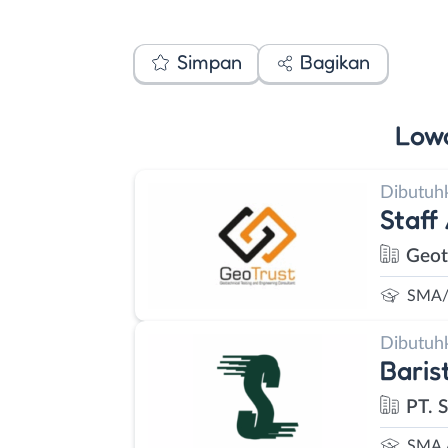
Simpan
Bagikan
Low
Dibutuh
Staff
Geot
SMA/
Dibutuh
Baris
PT. 
SMA 