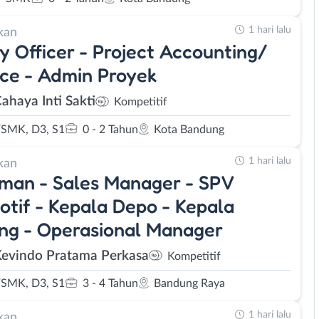
1 hari lalu
kan
y Officer - Project Accounting/
ce - Admin Proyek
ahaya Inti Sakti
Kompetitif
SMK, D3, S1
0 - 2 Tahun
Kota Bandung
1 hari lalu
kan
man - Sales Manager - SPV
tif - Kepala Depo - Kepala
ng - Operasional Manager
Kevindo Pratama Perkasa
Kompetitif
SMK, D3, S1
3 - 4 Tahun
Bandung Raya
1 hari lalu
kan