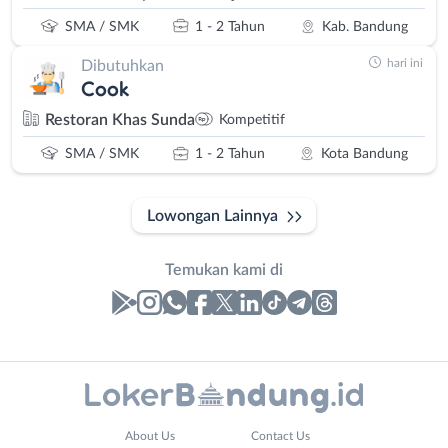
SMA / SMK
1 - 2 Tahun
Kab. Bandung
hari ini
Dibutuhkan
Cook
Restoran Khas Sunda
Kompetitif
SMA / SMK
1 - 2 Tahun
Kota Bandung
Lowongan Lainnya
Temukan kami di
Laporan
Lowongan
Administrasi
Bandung
Nama
About Us
Contact Us
Ahli
Barat