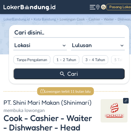
Pasang Loke
Gelap
LokerBandung.id
>
Kota Bandung
> Lowongan Cook – Cashier – Waiter – Dishwasher – Head Outlet di PT. Shini Mari Makan (Shinimari)
Lokasi
Lulusan
Tanpa Pengalaman
1 – 2 Tahun
3 – 4 Tahun
5 Tahun L
Lowongan terbit 11 bulan lalu
PT. Shini Mari Makan (Shinimari)
membuka lowongan
Cook - Cashier - Waiter
- Dishwasher - Head