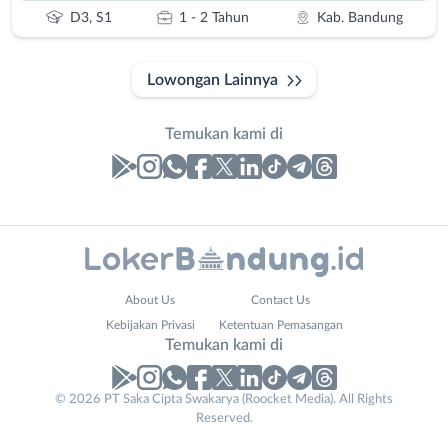
D3, S1
1 - 2 Tahun
Kab. Bandung
Lowongan Lainnya
Temukan kami di
Laporan
Lowongan
Administrasi
Bandung
Nama
About Us
Contact Us
Ahli
Barat
Lengkap
*
Kebijakan Privasi
Ketentuan Pemasangan
Gizi
Bebas
Temukan kami di
Ahli
(Remote
Kecantikan
Work)
No. Telp /
© 2026 PT Saka Cipta Swakarya (Roocket Media). All Rights
Analis
Cimahi
Reserved.
Email
WhatsApp
*
*
/
Kab.