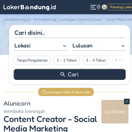
Pasang Loke
Gelap
LokerBandung.id
>
Kota Bandung
> Lowongan Content Creator – Social Media Marketing di Alunicorn
Lokasi
Lulusan
Tanpa Pengalaman
1 – 2 Tahun
3 – 4 Tahun
5 Tahun L
Lowongan terbit 5 tahun lalu
Alunicorn
membuka lowongan
Content Creator - Social
Media Marketing