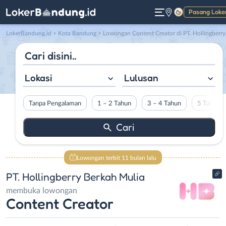
Pasang Loke
Gelap
LokerBandung.id
>
Kota Bandung
> Lowongan Content Creator di PT. Hollingberry Berkah Muli
Lokasi
Lulusan
Tanpa Pengalaman
1 – 2 Tahun
3 – 4 Tahun
5 Tahun L
Lowongan terbit 11 bulan lalu
PT. Hollingberry Berkah Mulia
membuka lowongan
Content Creator