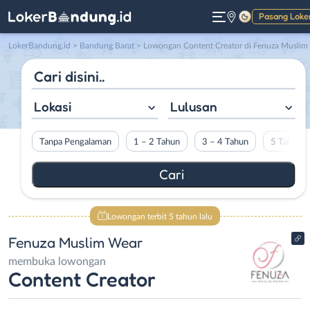
Pasang Loke
Gelap
LokerBandung.id
>
Bandung Barat
> Lowongan Content Creator di Fenuza Muslim Wear
Lokasi
Lulusan
Tanpa Pengalaman
1 – 2 Tahun
3 – 4 Tahun
5 Tahun L
Lowongan terbit 5 tahun lalu
Fenuza Muslim Wear
membuka lowongan
Content Creator