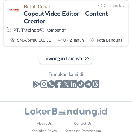
3 minggu lalu
Butuh Cepat!
Capcut Video Editor - Content
Creator
PT. Traxindo
Kompetitif
SMA/SMK, D3, S1
0 - 2 Tahun
Kota Bandung
Lowongan Lainnya
Temukan kami di
Laporan
Lowongan
Administrasi
Bandung
Nama
About Us
Contact Us
Ahli
Barat
Lengkap
*
Kebijakan Privasi
Ketentuan Pemasangan