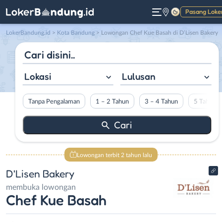
Pasang Loke
Gelap
LokerBandung.id
>
Kota Bandung
> Lowongan Chef Kue Basah di D’Lisen Bakery
Lokasi
Lulusan
Tanpa Pengalaman
1 – 2 Tahun
3 – 4 Tahun
5 Tahun L
Lowongan terbit 2 tahun lalu
D'Lisen Bakery
membuka lowongan
Chef Kue Basah