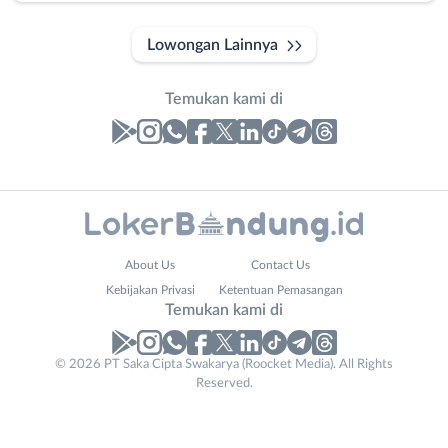
Lowongan Lainnya
Temukan kami di
Laporan
Lowongan
Administrasi
Bandung
Nama
About Us
Contact Us
Ahli
Barat
Lengkap
*
Kebijakan Privasi
Ketentuan Pemasangan
Gizi
Bebas
Temukan kami di
Ahli
(Remote
Kecantikan
Work)
Your
No. Telp /
© 2026 PT Saka Cipta Swakarya (Roocket Media). All Rights
Analis
Cimahi
Reserved.
Website
Email
WhatsApp
*
*
*
/
Kab.
Peneliti
Bandung
Kirim kode
Animator
Kota