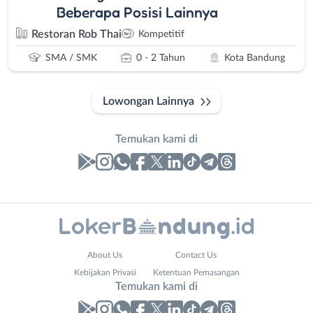
Beberapa Posisi Lainnya
Restoran Rob Thai
Kompetitif
SMA / SMK
0 - 2 Tahun
Kota Bandung
Lowongan Lainnya
Temukan kami di
Laporan
Lowongan
Administrasi
Bandung
Nama
About Us
Contact Us
Ahli
Barat
Lengkap
*
Kebijakan Privasi
Ketentuan Pemasangan
Gizi
Bebas
Temukan kami di
Ahli
(Remote
Kecantikan
Work)