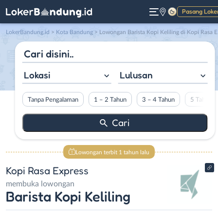
Pasang Loke
Gelap
LokerBandung.id
>
Kota Bandung
> Lowongan Barista Kopi Keliling di Kopi Rasa Express
Lokasi
Lulusan
Tanpa Pengalaman
1 – 2 Tahun
3 – 4 Tahun
5 Tahun L
Lowongan terbit 1 tahun lalu
Kopi Rasa Express
membuka lowongan
Barista Kopi Keliling