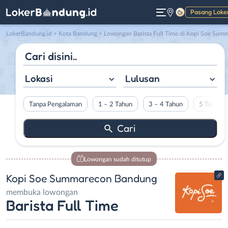
Pasang Loke
Gelap
LokerBandung.id
>
Kota Bandung
> Lowongan Barista Full Time di Kopi Soe Summarecon Bandun
Lokasi
Lulusan
Tanpa Pengalaman
1 – 2 Tahun
3 – 4 Tahun
5 Tahun L
Lowongan sudah ditutup
Kopi Soe Summarecon Bandung
membuka lowongan
Barista Full Time