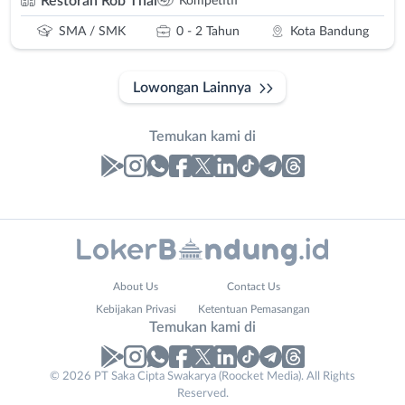
Restoran Rob Thai
Kompetitif
SMA / SMK
0 - 2 Tahun
Kota Bandung
Lowongan Lainnya
Temukan kami di
Laporan
Lowongan
Administrasi
Bandung
Nama
About Us
Contact Us
Ahli
Barat
Lengkap
*
Kebijakan Privasi
Ketentuan Pemasangan
Gizi
Bebas
Temukan kami di
Ahli
(Remote
Kecantikan
Work)
No. Telp /
© 2026 PT Saka Cipta Swakarya (Roocket Media). All Rights
Analis
Cimahi
Reserved.
Email
WhatsApp
*
*
/
Kab.