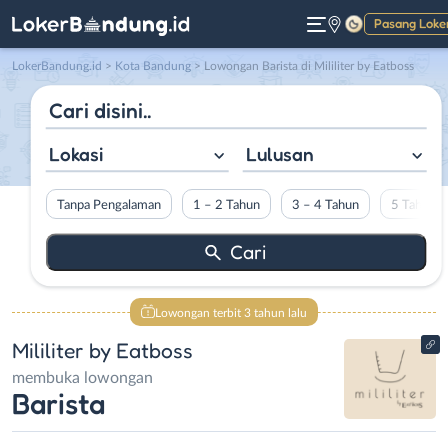
Pasang Loke
Gelap
LokerBandung.id
>
Kota Bandung
> Lowongan Barista di Mililiter by Eatboss
Lokasi
Lulusan
Tanpa Pengalaman
1 – 2 Tahun
3 – 4 Tahun
5 Tahun L
Lowongan terbit 3 tahun lalu
Mililiter by Eatboss
membuka lowongan
Barista