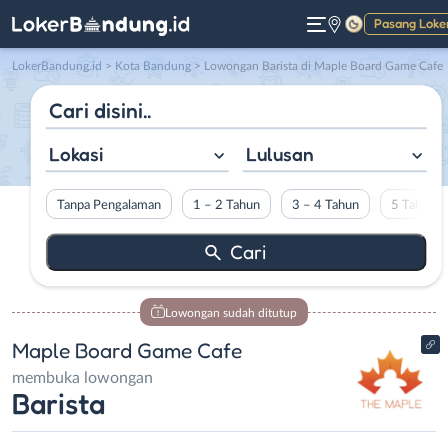
Pasang Loke
Gelap
LokerBandung.id
>
Kota Bandung
> Lowongan Barista di Maple Board Game Cafe
Lokasi
Lulusan
Tanpa Pengalaman
1 – 2 Tahun
3 – 4 Tahun
5 Tahun L
Lowongan sudah ditutup
Maple Board Game Cafe
membuka lowongan
Barista