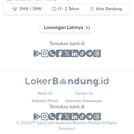
SMA / SMK
0 - 2 Tahun
Kota Bandung
Lowongan Lainnya
Temukan kami di
Laporan
Lowongan
Administrasi
Bandung
Nama
About Us
Contact Us
Ahli
Barat
Lengkap
*
Kebijakan Privasi
Ketentuan Pemasangan
Gizi
Bebas
Temukan kami di
Ahli
(Remote
Kecantikan
Work)
No. Telp /
© 2026 PT Saka Cipta Swakarya (Roocket Media). All Rights
Analis
Cimahi
Reserved.
Email
WhatsApp
*
*
/
Kab.