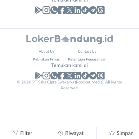
Laporan
Lowongan
Administrasi
Bandung
Nama
About Us
Contact Us
Ahli
Barat
Lengkap
*
Kebijakan Privasi
Ketentuan Pemasangan
Gizi
Bebas
Temukan kami di
Ahli
(Remote
Kecantikan
Work)
No. Telp /
© 2026 PT Saka Cipta Swakarya (Roocket Media). All Rights
Analis
Cimahi
Reserved.
Email
WhatsApp
*
*
/
Kab.
Peneliti
Bandung
Kirim kode
Animator
Kota
Apoteker
Bandung
Company
Arsitek
Luar
Tidak
Name
*
Asisten
Bandung
bisa
Filter
Riwayat
Simpan
Baker
Raya
mengirimkan