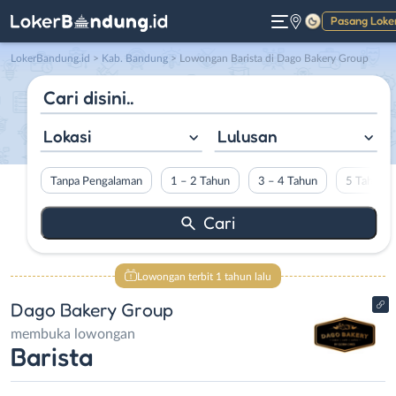
Pasang Loke
Gelap
LokerBandung.id
>
Kab. Bandung
> Lowongan Barista di Dago Bakery Group
Lokasi
Lulusan
Tanpa Pengalaman
1 – 2 Tahun
3 – 4 Tahun
5 Tahun L
Lowongan terbit 1 tahun lalu
Dago Bakery Group
membuka lowongan
Barista