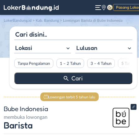
Pasang Loke
Gelap
LokerBandung.id
>
Kab. Bandung
> Lowongan Barista di Bube Indonesia
Lokasi
Lulusan
Tanpa Pengalaman
1 – 2 Tahun
3 – 4 Tahun
5 Tahun L
Lowongan terbit 5 tahun lalu
Bube Indonesia
membuka lowongan
Barista