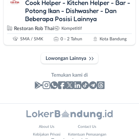
Cook Helper - Kitchen Helper - Bar -
Potong Ikan - Dishwasher - Dan
Beberapa Posisi Lainnya
Restoran Rob Thai
Kompetitif
SMA / SMK
0 - 2 Tahun
Kota Bandung
Lowongan Lainnya
Temukan kami di
Laporan
Lowongan
Administrasi
Bandung
Nama
About Us
Contact Us
Ahli
Barat
Lengkap
*
Kebijakan Privasi
Ketentuan Pemasangan
Gizi
Bebas