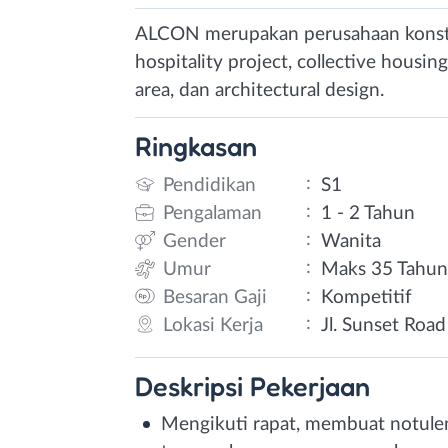
ALCON merupakan perusahaan konstr
hospitality project, collective housin
area, dan architectural design.
Ringkasan
:
Pendidikan
S1
:
Pengalaman
1 - 2 Tahun
:
Gender
Wanita
:
Umur
Maks 35 Tahu
:
Besaran Gaji
Kompetitif
:
Lokasi Kerja
Jl. Sunset Road
Deskripsi
Pekerjaan
Mengikuti rapat, membuat notule