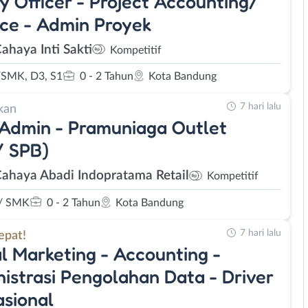
y Officer - Project Accounting/
ce - Admin Proyek
ahaya Inti Sakti
Kompetitif
SMK, D3, S1
0 - 2 Tahun
Kota Bandung
7 hari lalu
kan
 Admin - Pramuniaga Outlet
/ SPB)
Cahaya Abadi Indopratama Retail
Kompetitif
/ SMK
0 - 2 Tahun
Kota Bandung
7 hari lalu
epat!
al Marketing - Accounting -
istrasi Pengolahan Data - Driver
sional