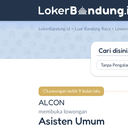
LokerBandung.id
>
Luar Bandung Raya
> Lowongan A
Tanpa Pengal
Lowongan terbit 9 bulan lalu
ALCON
membuka lowongan
Asisten Umum