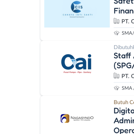
Safet
Finan
PT. C
SMA/
Dibutuh
Staff
(SPG
PT. 
SMA 
Butuh C
Digit
Admin
Opera