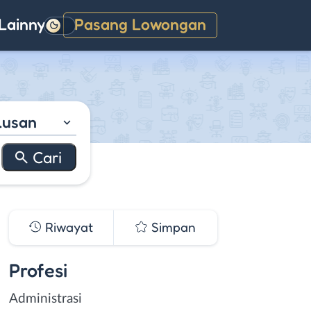
Lainnya
Pasang Lowongan
Gelap
lusan
Riwayat
Simpan
Profesi
Administrasi