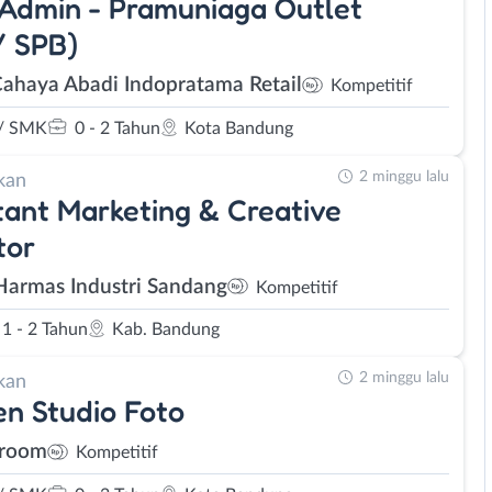
 Admin - Pramuniaga Outlet
/ SPB)
Cahaya Abadi Indopratama Retail
Kompetitif
/ SMK
0 - 2 Tahun
Kota Bandung
2 minggu lalu
kan
tant Marketing & Creative
tor
Harmas Industri Sandang
Kompetitif
1 - 2 Tahun
Kab. Bandung
2 minggu lalu
kan
en Studio Foto
eroom
Kompetitif