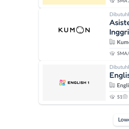
SMA 
Dibutuh
Asist
Inggr
Kum
SMA/
Dibutuh
Engli
Engl
S1
Low