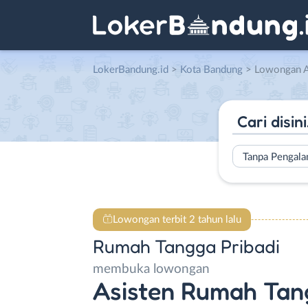
LokerBandung.id
>
Kota Bandung
> Lowongan Asisten Rumah T
Tanpa Pengal
Lowongan terbit 2 tahun lalu
Rumah Tangga Pribadi
membuka lowongan
Asisten Rumah Tan