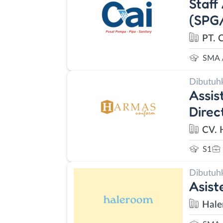
Staff
(SPG
PT. 
SMA 
Dibutuh
Assis
Direc
CV. 
S1
Dibutuh
Asist
Hal