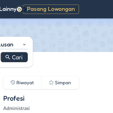
Lainnya
Pasang Lowongan
Gelap
lusan
Riwayat
Simpan
Profesi
Administrasi