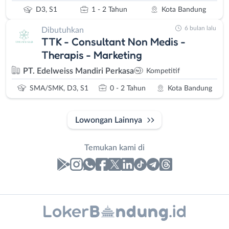
D3, S1
1 - 2 Tahun
Kota Bandung
6 bulan lalu
Dibutuhkan
TTK - Consultant Non Medis -
Therapis - Marketing
PT. Edelweiss Mandiri Perkasa
Kompetitif
SMA/SMK, D3, S1
0 - 2 Tahun
Kota Bandung
Lowongan Lainnya
Temukan kami di
Laporan
Lowongan
Administrasi
Bandung
Nama