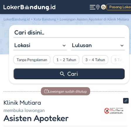
Pasang Loke
Gelap
LokerBandung.id
>
Kota Bandung
> Lowongan Asisten Apoteker di Klinik Mutiara
Lokasi
Lulusan
Tanpa Pengalaman
1 – 2 Tahun
3 – 4 Tahun
5 Tahun L
Lowongan sudah ditutup
Klinik Mutiara
membuka lowongan
Asisten Apoteker