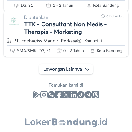
D3, S1
1 - 2 Tahun
Kota Bandung
6 bulan lalu
Dibutuhkan
TTK - Consultant Non Medis -
Therapis - Marketing
PT. Edelweiss Mandiri Perkasa
Kompetitif
SMA/SMK, D3, S1
0 - 2 Tahun
Kota Bandung
Lowongan Lainnya
Temukan kami di
Laporan
Lowongan
Administrasi
Bandung
Nama