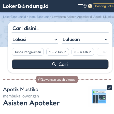
Pasang Loke
Gelap
LokerBandung.id
>
Kota Bandung
> Lowongan Asisten Apoteker di Apotik Mustika
Lokasi
Lulusan
Tanpa Pengalaman
1 – 2 Tahun
3 – 4 Tahun
5 Tahun L
Lowongan sudah ditutup
Apotik Mustika
membuka lowongan
Asisten Apoteker