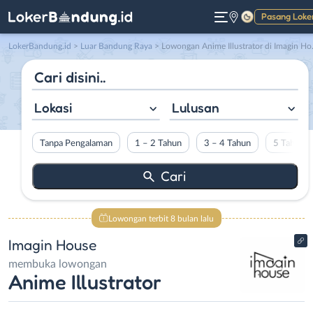
Pasang Loke
Gelap
LokerBandung.id
>
Luar Bandung Raya
> Lowongan Anime Illustrator di Imagin House
Lokasi
Lulusan
Tanpa Pengalaman
1 – 2 Tahun
3 – 4 Tahun
5 Tahun L
Lowongan terbit 8 bulan lalu
Imagin House
membuka lowongan
Anime Illustrator