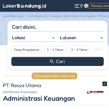
Pasang Loke
Gelap
LokerBandung.id
>
Kota Bandung
> Lowongan Administrasi Keuangan di PT. Rasya Utam
Lokasi
Lulusan
Tanpa Pengalaman
1 – 2 Tahun
3 – 4 Tahun
5 Tahun L
Lowongan terbit 1 tahun lalu
PT. Rasya Utama
membuka lowongan
Administrasi Keuangan