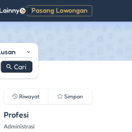
Lainnya
Pasang Lowongan
Gelap
lusan
Riwayat
Simpan
Profesi
Administrasi