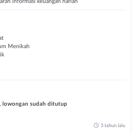
ran informasi keuangan harian
at
lum Menikah
ik
 lowongan sudah ditutup
3 tahun lalu