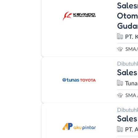
Sales
Otomo
Guda
PT. 
SMA/
Dibutuh
Sales
Tuna
SMA 
Dibutuh
Sales
PT. 