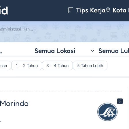
Tips Kerja
Kota 
i PT. Sumber Rejeki Lestari Morindo
Semua Lokasi
Semua Lu
aman
1 – 2 Tahun
3 – 4 Tahun
5 Tahun Lebih
 Morindo
r