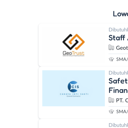
Low
Dibutuh
Staff
Geot
SMA/
Dibutuh
Safet
Finan
PT. C
SMA/
Dibutuh