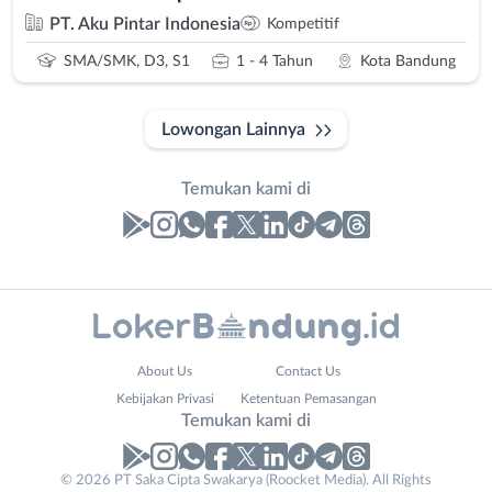
PT. Aku Pintar Indonesia
Kompetitif
SMA/SMK, D3, S1
1 - 4 Tahun
Kota Bandung
Lowongan Lainnya
Temukan kami di
Laporan
Lowongan
Administrasi
Bandung
Contact
Nama
About Us
Contact Us
Ahli
Barat
Email
Lengkap
*
*
Kebijakan Privasi
Ketentuan Pemasangan
Gizi
Bebas
Temukan kami di
Ahli
(Remote
Kecantikan
Work)
No. Telp /
© 2026 PT Saka Cipta Swakarya (Roocket Media). All Rights
Analis
Cimahi