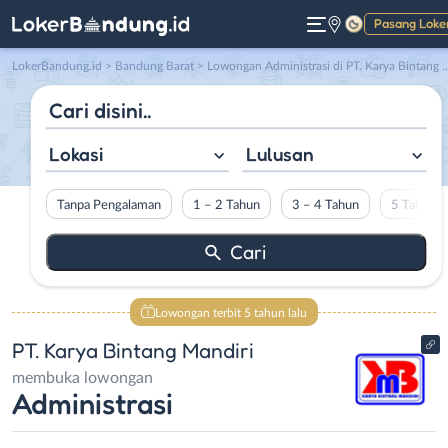
Pasang Loke
Gelap
LokerBandung.id
>
Bandung Barat
> Lowongan Administrasi di PT. Karya Bintang Mandiri
Lokasi
Lulusan
Tanpa Pengalaman
1 – 2 Tahun
3 – 4 Tahun
5 Tahun L
Lowongan terbit 5 tahun lalu
PT. Karya Bintang Mandiri
membuka lowongan
Administrasi