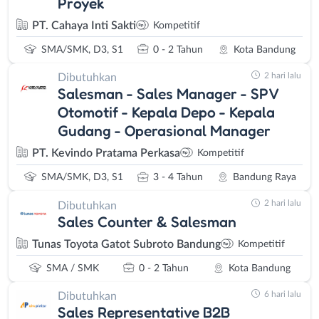
Proyek
PT. Cahaya Inti Sakti
Kompetitif
SMA/SMK, D3, S1
0 - 2 Tahun
Kota Bandung
2 hari lalu
Dibutuhkan
Salesman - Sales Manager - SPV
Otomotif - Kepala Depo - Kepala
Gudang - Operasional Manager
PT. Kevindo Pratama Perkasa
Kompetitif
SMA/SMK, D3, S1
3 - 4 Tahun
Bandung Raya
2 hari lalu
Dibutuhkan
Sales Counter & Salesman
Tunas Toyota Gatot Subroto Bandung
Kompetitif
SMA / SMK
0 - 2 Tahun
Kota Bandung
6 hari lalu
Dibutuhkan
Sales Representative B2B