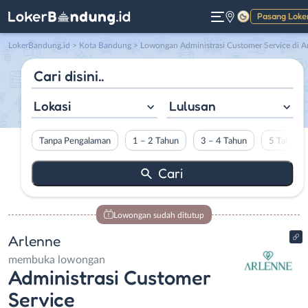
Pasang Loke
Gelap
LokerBandung.id
>
Kota Bandung
> Lowongan Administrasi Customer Service di Arlenn
Lokasi
Lulusan
Tanpa Pengalaman
1 – 2 Tahun
3 – 4 Tahun
5 Tahun L
Lowongan sudah ditutup
Arlenne
membuka lowongan
Administrasi Customer
Service