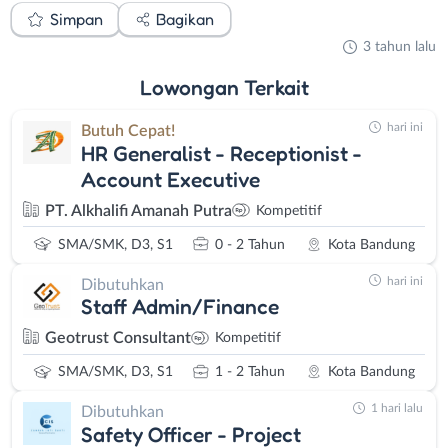
Simpan
Bagikan
3 tahun lalu
Lowongan
Terkait
hari ini
Butuh Cepat!
HR Generalist - Receptionist -
Account Executive
PT. Alkhalifi Amanah Putra
Kompetitif
SMA/SMK, D3, S1
0 - 2 Tahun
Kota Bandung
hari ini
Dibutuhkan
Staff Admin/Finance
Geotrust Consultant
Kompetitif
SMA/SMK, D3, S1
1 - 2 Tahun
Kota Bandung
1 hari lalu
Dibutuhkan
Safety Officer - Project