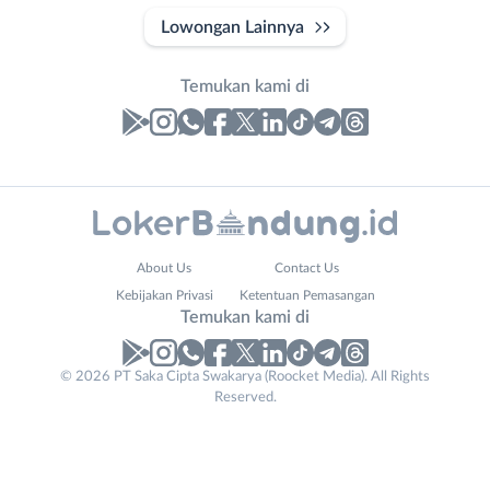
Lowongan Lainnya
Temukan kami di
Laporan
Lowongan
Administrasi
Bandung
Nama
About Us
Contact Us
Ahli
Barat
Lengkap
*
Kebijakan Privasi
Ketentuan Pemasangan
Gizi
Bebas
Temukan kami di
Ahli
(Remote
Kecantikan
Work)
No. Telp /
© 2026 PT Saka Cipta Swakarya (Roocket Media). All Rights
Analis
Cimahi
Reserved.
Email
WhatsApp
*
*
/
Kab.
Peneliti
Bandung
Kirim kode
Animator
Kota
Apoteker
Bandung