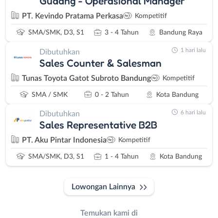
Gudang - Operasional Manager
PT. Kevindo Pratama Perkasa
Kompetitif
SMA/SMK, D3, S1
3 - 4 Tahun
Bandung Raya
1 hari lalu
Dibutuhkan
Sales Counter & Salesman
Tunas Toyota Gatot Subroto Bandung
Kompetitif
SMA / SMK
0 - 2 Tahun
Kota Bandung
6 hari lalu
Dibutuhkan
Sales Representative B2B
PT. Aku Pintar Indonesia
Kompetitif
SMA/SMK, D3, S1
1 - 4 Tahun
Kota Bandung
Lowongan Lainnya
Temukan kami di