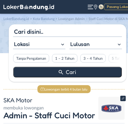
Pasang Loke
Gelap
LokerBandung.id
>
Kota Bandung
> Lowongan Admin – Staff Cuci Motor di SKA Moto
Lokasi
Lulusan
Tanpa Pengalaman
1 – 2 Tahun
3 – 4 Tahun
5 Tahun L
Lowongan terbit 4 bulan lalu
SKA Motor
membuka lowongan
Admin - Staff Cuci Motor