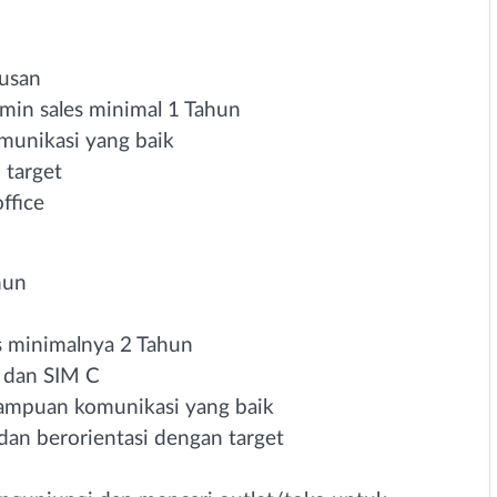
usan⁣
in sales minimal 1 Tahun⁣
munikasi yang baik⁣
target⁣
fice⁣
un⁣
s minimalnya 2 Tahun⁣
 dan SIM C⁣
mampuan komunikasi yang baik⁣
n berorientasi dengan target⁣