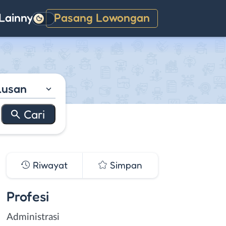
Lainnya
Pasang Lowongan
Gelap
lusan
Riwayat
Simpan
Profesi
Administrasi