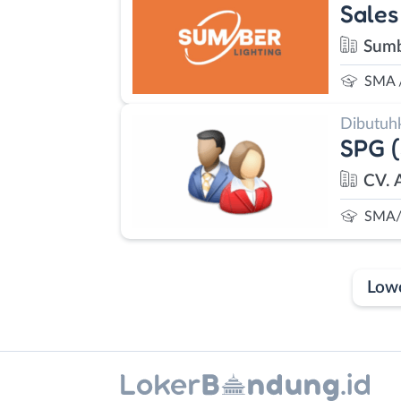
Sales
Sumb
SMA 
Dibutuh
SPG (
CV. 
SMA/
Low
Laporan
Lowongan