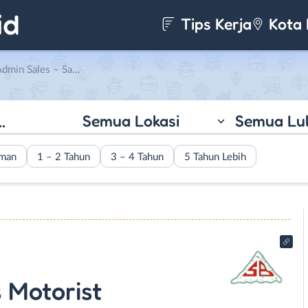
Tips Kerja
Kota 
s Motorist di PD. Surabraja Putra
Semua Lokasi
Semua Lu
aman
1 – 2 Tahun
3 – 4 Tahun
5 Tahun Lebih
 Motorist