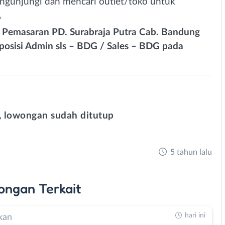
gunjungi dan mencari outlet/toko untuk
⁣
 Pemasaran PD. Surabraja Putra Cab. Bandung⁣
 posisi Admin sls – BDG / Sales – BDG pada
 lowongan sudah ditutup
5 tahun lalu
ongan
Terkait
hari ini
kan