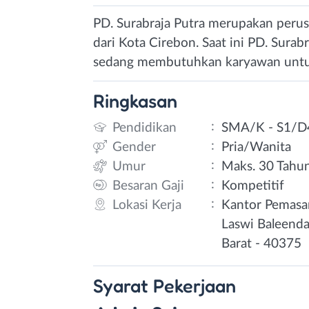
PD. Surabraja Putra merupakan perus
dari Kota Cirebon. Saat ini PD. Sur
sedang membutuhkan karyawan untuk 
Ringkasan
:
Pendidikan
SMA/K - S1/D
:
Gender
Pria/Wanita
:
Umur
Maks. 30 Tahu
:
Besaran Gaji
Kompetitif
:
Lokasi Kerja
Kantor Pemasar
Laswi Baleenda
Barat - 40375⁣
Syarat
Pekerjaan