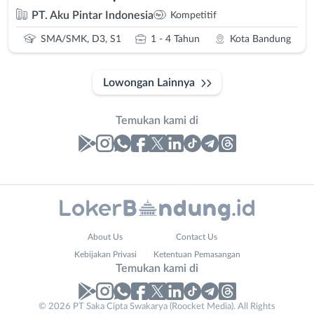
PT. Aku Pintar Indonesia
Kompetitif
SMA/SMK, D3, S1
1 - 4 Tahun
Kota Bandung
Lowongan Lainnya
Temukan kami di
Laporan
Lowongan
Administrasi
Bandung
Nama
About Us
Contact Us
Ahli
Barat
Lengkap
*
Kebijakan Privasi
Ketentuan Pemasangan
Gizi
Bebas
Temukan kami di
Ahli
(Remote
Kecantikan
Work)
No. Telp /
© 2026 PT Saka Cipta Swakarya (Roocket Media). All Rights
Analis
Cimahi