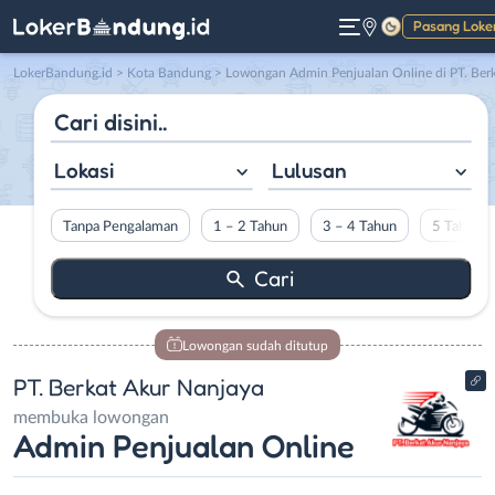
Pasang Loke
Gelap
LokerBandung.id
>
Kota Bandung
> Lowongan Admin Penjualan Online di PT. Berkat Akur Nanjay
Lokasi
Lulusan
Tanpa Pengalaman
1 – 2 Tahun
3 – 4 Tahun
5 Tahun L
Lowongan sudah ditutup
PT. Berkat Akur Nanjaya
membuka lowongan
Admin Penjualan Online