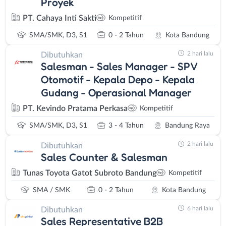
Proyek
PT. Cahaya Inti Sakti
Kompetitif
SMA/SMK, D3, S1
0 - 2 Tahun
Kota Bandung
2 hari lalu
Dibutuhkan
Salesman - Sales Manager - SPV
Otomotif - Kepala Depo - Kepala
Gudang - Operasional Manager
PT. Kevindo Pratama Perkasa
Kompetitif
SMA/SMK, D3, S1
3 - 4 Tahun
Bandung Raya
2 hari lalu
Dibutuhkan
Sales Counter & Salesman
Tunas Toyota Gatot Subroto Bandung
Kompetitif
SMA / SMK
0 - 2 Tahun
Kota Bandung
6 hari lalu
Dibutuhkan
Sales Representative B2B