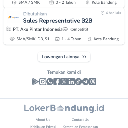
SMA / SMK
0 - 2 Tahun
Kota Bandung
6 hari lalu
Dibutuhkan
Sales Representative B2B
PT. Aku Pintar Indonesia
Kompetitif
SMA/SMK, D3, S1
1 - 4 Tahun
Kota Bandung
Lowongan Lainnya
Temukan kami di
Laporan
Lowongan
Administrasi
Bandung
Nama
About Us
Contact Us
Ahli
Barat
Lengkap
*
Kebijakan Privasi
Ketentuan Pemasangan