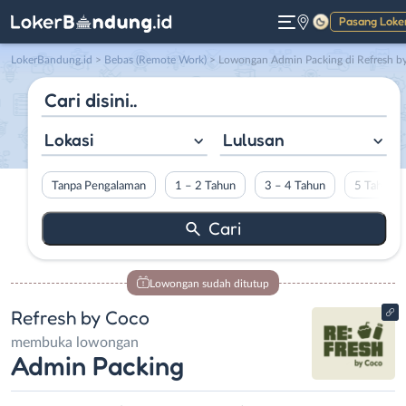
Pasang Loke
Gelap
LokerBandung.id
>
Bebas (Remote Work)
> Lowongan Admin Packing di Refresh by Coc
Lokasi
Lulusan
Tanpa Pengalaman
1 – 2 Tahun
3 – 4 Tahun
5 Tahun L
Lowongan sudah ditutup
Refresh by Coco
membuka lowongan
Admin Packing