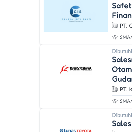
Safet
Finan
PT. C
SMA/
Dibutuh
Sales
Otomo
Guda
PT. 
SMA/
Dibutuh
Sales