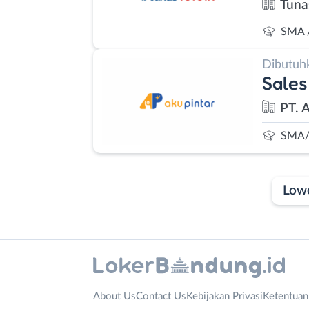
Tuna
SMA 
Dibutuh
Sales
PT. 
SMA/
Low
Laporan
Lowongan
Administrasi
Bandung
Your
Nama
About Us
Contact Us
Kebijakan Privasi
Ketentua
Ahli
Barat