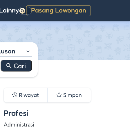
Lainnya
Pasang Lowongan
Gelap
lusan
Riwayat
Simpan
Profesi
Administrasi