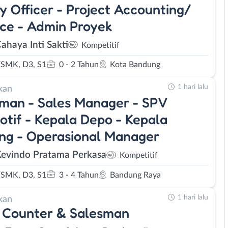
y Officer - Project Accounting/
ce - Admin Proyek
ahaya Inti Sakti
Kompetitif
SMK, D3, S1
0 - 2 Tahun
Kota Bandung
1 hari lalu
kan
man - Sales Manager - SPV
tif - Kepala Depo - Kepala
ng - Operasional Manager
Kevindo Pratama Perkasa
Kompetitif
SMK, D3, S1
3 - 4 Tahun
Bandung Raya
1 hari lalu
kan
 Counter & Salesman