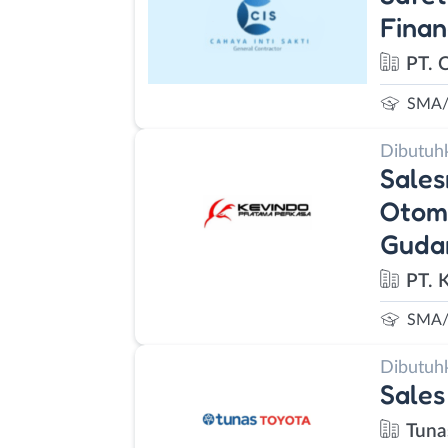
Finan
PT. C
SMA/
Dibutuh
Sales
Otomo
Guda
PT. 
SMA/
Dibutuh
Sales
Tuna