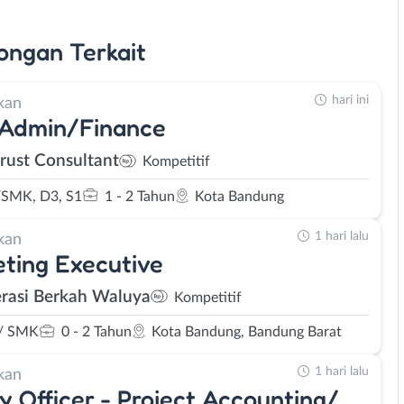
ongan
Terkait
hari ini
kan
 Admin/Finance
rust Consultant
Kompetitif
SMK, D3, S1
1 - 2 Tahun
Kota Bandung
1 hari lalu
kan
ting Executive
rasi Berkah Waluya
Kompetitif
/ SMK
0 - 2 Tahun
Kota Bandung, Bandung Barat
1 hari lalu
kan
y Officer - Project Accounting/