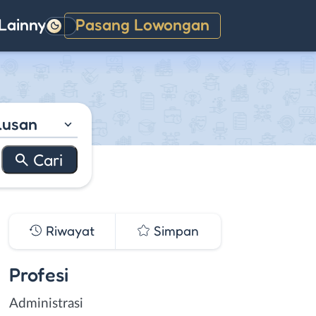
Lainnya
Pasang Lowongan
Gelap
lusan
Riwayat
Simpan
Profesi
Administrasi