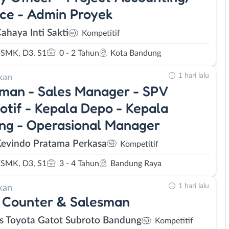
ce - Admin Proyek
ahaya Inti Sakti
Kompetitif
SMK, D3, S1
0 - 2 Tahun
Kota Bandung
1 hari lalu
kan
man - Sales Manager - SPV
tif - Kepala Depo - Kepala
ng - Operasional Manager
Kevindo Pratama Perkasa
Kompetitif
SMK, D3, S1
3 - 4 Tahun
Bandung Raya
1 hari lalu
kan
 Counter & Salesman
s Toyota Gatot Subroto Bandung
Kompetitif