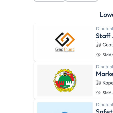
Low
Dibutuh
Staff
Geot
SMA/
Dibutuh
Marke
Kope
SMA 
Dibutuh
Safet