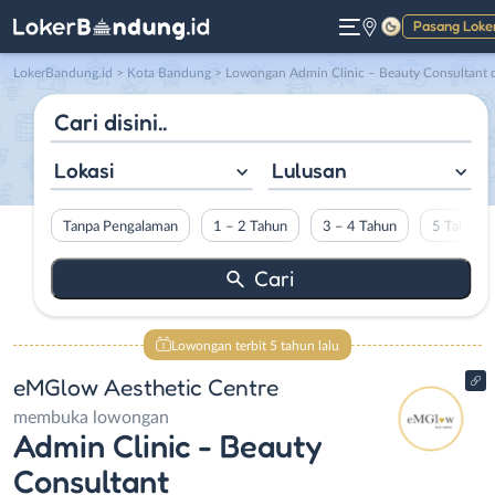
Pasang Loke
Gelap
LokerBandung.id
>
Kota Bandung
> Lowongan Admin Clinic – Beauty Consultant di eMGlow Aesthetic Centr
Lokasi
Lulusan
Tanpa Pengalaman
1 – 2 Tahun
3 – 4 Tahun
5 Tahun L
Lowongan terbit 5 tahun lalu
eMGlow Aesthetic Centre
membuka lowongan
Admin Clinic - Beauty
Consultant