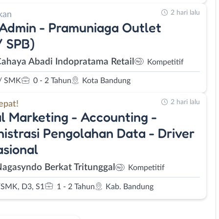
2 hari lalu
kan
 Admin - Pramuniaga Outlet
/ SPB)
Cahaya Abadi Indopratama Retail
Kompetitif
/ SMK
0 - 2 Tahun
Kota Bandung
2 hari lalu
epat!
al Marketing - Accounting -
istrasi Pengolahan Data - Driver
sional
Nagasyndo Berkat Tritunggal
Kompetitif
SMK, D3, S1
1 - 2 Tahun
Kab. Bandung