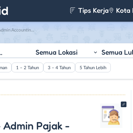
Tips Kerja
Kota 
ak – Admin Gudang di PT. Putra Martha Utama
Semua Lokasi
Semua Lu
aman
1 – 2 Tahun
3 – 4 Tahun
5 Tahun Lebih
 Admin Pajak -