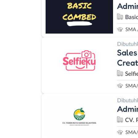
Admi
Basi
SMA 
Dibutuh
Sales
Creat
Self
SMA/
Dibutuh
Admi
CV. 
SMA/