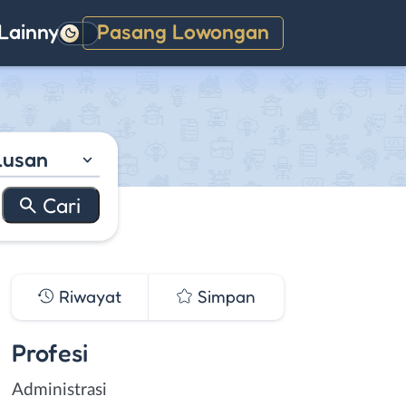
Lainnya
Pasang Lowongan
Gelap
lusan
Riwayat
Simpan
Profesi
Administrasi