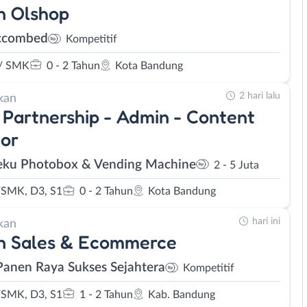
n Olshop
ccombed
Kompetitif
/ SMK
0 - 2 Tahun
Kota Bandung
2 hari lalu
kan
 Partnership - Admin - Content
or
ieku Photobox & Vending Machine
2 - 5 Juta
SMK, D3, S1
0 - 2 Tahun
Kota Bandung
hari ini
kan
n Sales & Ecommerce
Panen Raya Sukses Sejahtera
Kompetitif
SMK, D3, S1
1 - 2 Tahun
Kab. Bandung