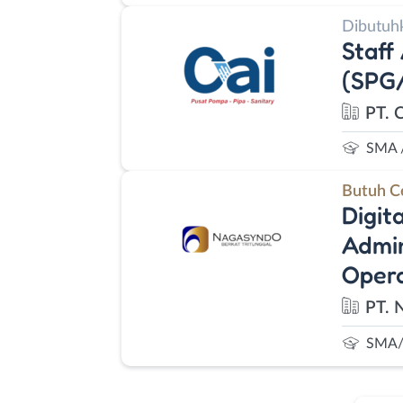
Dibutuh
Staff
(SPG
PT. 
SMA 
Butuh C
Digit
Admin
Opera
PT. 
SMA/