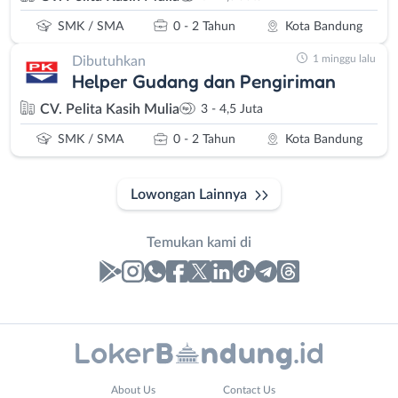
SMK / SMA
0 - 2 Tahun
Kota Bandung
1 minggu lalu
Dibutuhkan
Helper Gudang dan Pengiriman
CV. Pelita Kasih Mulia
3 - 4,5 Juta
SMK / SMA
0 - 2 Tahun
Kota Bandung
Lowongan Lainnya
Temukan kami di
Laporan
Lowongan
Administrasi
Bandung
Nama
About Us
Contact Us