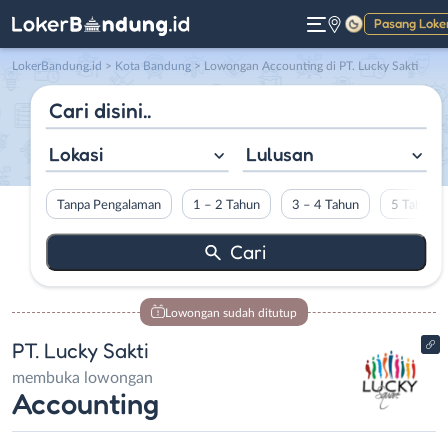
Pasang Loke
Gelap
LokerBandung.id
>
Kota Bandung
> Lowongan Accounting di PT. Lucky Sakti
Lokasi
Lulusan
Tanpa Pengalaman
1 – 2 Tahun
3 – 4 Tahun
5 Tahun L
Lowongan sudah ditutup
PT. Lucky Sakti
membuka lowongan
Accounting