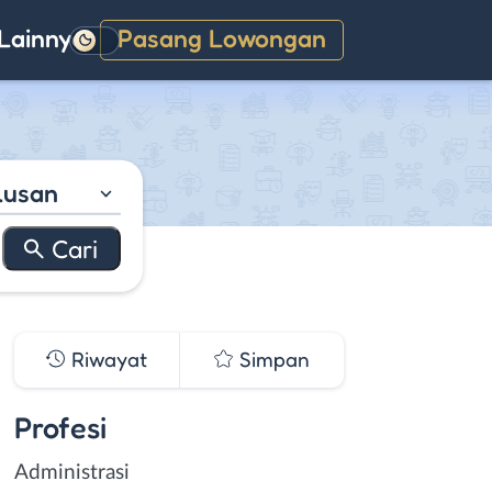
Lainnya
Pasang Lowongan
Gelap
lusan
Riwayat
Simpan
Profesi
Administrasi