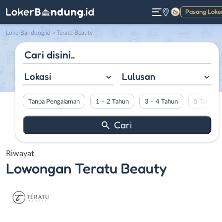
Pasang Loke
Gelap
LokerBandung.id
>
Teratu Beauty
Lokasi
Lulusan
Tanpa Pengalaman
1 – 2 Tahun
3 – 4 Tahun
5 Tahun L
Riwayat
Lowongan
Teratu Beauty