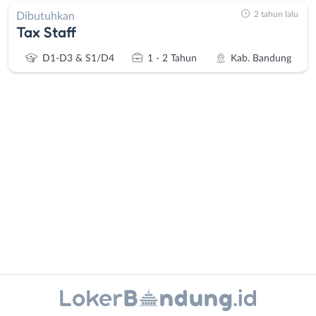
2 tahun lalu
Dibutuhkan
Tax Staff
D1-D3 & S1/D4
1 - 2 Tahun
Kab. Bandung
Administrasi
Bandung
Ahli
Barat
Gizi
Bebas
Ahli
(Remote
Kecantikan
Work)
Analis
Cimahi
Instagram
WhatsApp
/
Kab.
Peneliti
Bandung
X - Twitter
Telegram
Animator
Kota
Apoteker
Bandung
Kanal Lainnya..
Arsitek
Luar