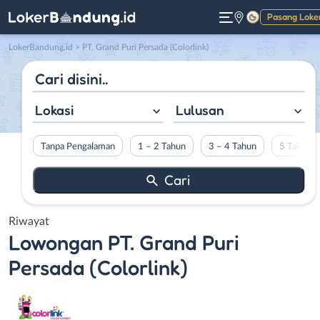
Pasang Loke
Gelap
LokerBandung.id
>
PT. Grand Puri Persada (Colorlink)
Lokasi
Lulusan
Tanpa Pengalaman
1 – 2 Tahun
3 – 4 Tahun
5 Tahun L
Riwayat
Lowongan
PT. Grand Puri
Persada (Colorlink)