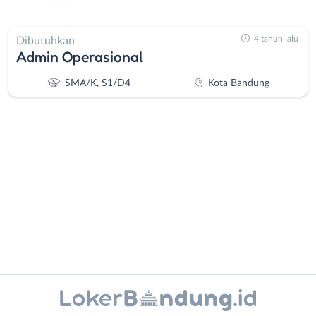
4 tahun lalu
Dibutuhkan
Admin Operasional
SMA/K, S1/D4
Kota Bandung
Administrasi
Bandung
Ahli
Barat
Gizi
Bebas
Ahli
(Remote
Kecantikan
Work)
Instagram
WhatsApp
Analis
Cimahi
/
Kab.
X - Twitter
Telegram
Peneliti
Bandung
Animator
Kota
Kanal Lainnya..