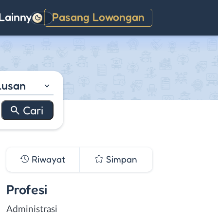
Lainnya
Pasang Lowongan
Gelap
lusan
Riwayat
Simpan
Profesi
Administrasi