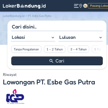
Pasang Loke
Gelap
LokerBandung.id
>
PT. Esbe Gas Putra
Lokasi
Lulusan
Tanpa Pengalaman
1 – 2 Tahun
3 – 4 Tahun
5 Tahun L
Riwayat
Lowongan
PT. Esbe Gas Putra