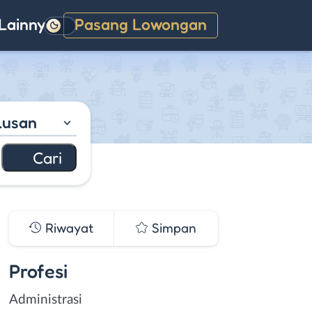
Lainnya
Pasang Lowongan
Gelap
lusan
Riwayat
Simpan
Profesi
Administrasi