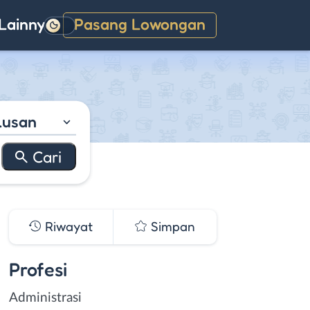
Lainnya
Pasang Lowongan
Gelap
lusan
Riwayat
Simpan
Profesi
Administrasi